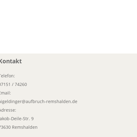
Kontakt
Telefon:
07151 / 74260
Email:
aigeldinger@aufbruch-remshalden.de
Adresse:
Jakob-Deile-Str. 9
73630 Remshalden