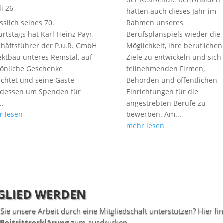
li 26
hatten auch dieses Jahr im
sslich seines 70.
Rahmen unseres
rtstags hat Karl-Heinz Payr,
Berufsplanspiels wieder die
häftsführer der P.u.R. GmbH
Möglichkeit, ihre beruflichen
ektbau unteres Remstal, auf
Ziele zu entwickeln und sich
önliche Geschenke
teilnehmenden Firmen,
ichtet und seine Gäste
Behörden und öffentlichen
tdessen um Spenden für
Einrichtungen für die
..
angestrebten Berufe zu
r lesen
bewerben. Am...
mehr lesen
GLIED WERDEN
Sie unsere Arbeit durch eine Mitgliedschaft unterstützen? Hier fi
Beitrittserklärung
zum ausdrucken.