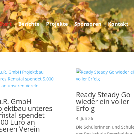
Start
Berichte
Projekte
Sponsoren
Kontakt
Ready Steady Go
u.R. GmbH
wieder ein voller
ojektbau unteres
Erfolg
mstal spendet
4. Juli 26
000 Euro an
seren Verein
Die Schülerinnen und Schül
der Realschule Remshalden